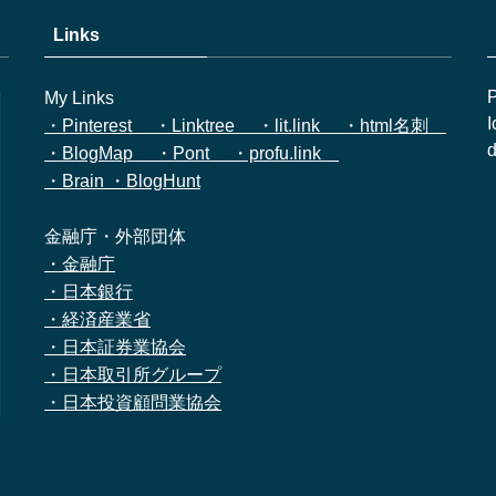
Links
P
My Links
I
・Pinterest
・Linktree
・lit.link
・html名刺
d
・BlogMap
・Pont
・profu.link
・Brain
・BlogHunt
金融庁・外部団体
・金融庁
・日本銀行
・経済産業省
・日本証券業協会
・日本取引所グループ
・日本投資顧問業協会